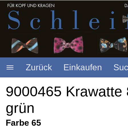
Zurück
Einkaufen
Suc
Startseite
Merkzettel anzeigen
9000465 Krawatte 
grün
Seide schmal 5,5 cm
Warenkorb anzeigen
(
0
Artikel,
0,00
EUR)
Farbe 65