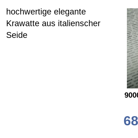
Seide breit 8,5 cm
hochwertige elegante
Zur Kasse gehen
Krawatte aus italienscher
Allgemein
Seide
Mein Konto
Hilfe
Kontakt
Widerrufsrecht
900
Versand
68