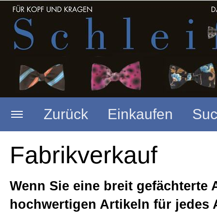
Zurück
Einkaufen
Suc
Startseite
Merkzettel anzeigen
Fabrikverkauf
Neues
Warenkorb anzeigen
Wenn Sie eine breit gefächterte
(
0
Artikel,
0,00
EUR)
hochwertigen Artikeln für jedes 