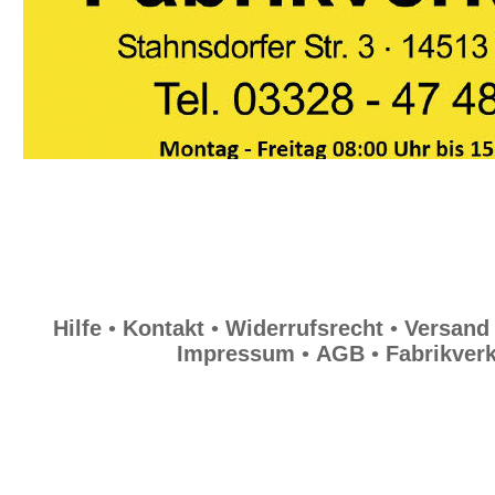
Widerrufsrecht
Versand
Datenschutz
Impressum
Hilfe
•
Kontakt
•
Widerrufsrecht
•
Versand
AGB
Impressum
•
AGB
•
Fabrikver
Fabrikverkauf