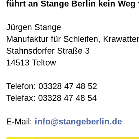
Beratung
führt an Stange Berlin kein Weg 
Zur Kasse gehen
Dessins
Jürgen Stange
Mein Konto
Manufaktur für Schleifen, Krawatt
Schleifen
Stahnsdorfer Straße 3
14513 Teltow
Krawatten
Telefon: 03328 47 48 52
Westen
Telefax: 03328 47 48 54
Ziertücher
E-Mail:
info@stangeberlin.de