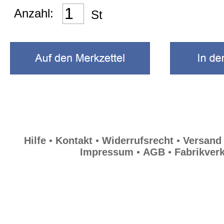
Kummerbunde
Anzahl:
St
Über uns
Lifestyle
Allgemein
Hilfe
•
Kontakt
•
Widerrufsrecht
•
Versand
Impressum
•
AGB
•
Fabrikver
Hilfe
Kontakt