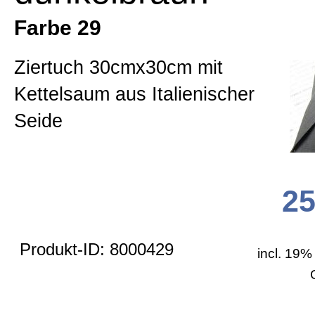
Beratung
Farbe 29
Zur Kasse gehen
Dessins
Ziertuch 30cmx30cm mit
Mein Konto
Kettelsaum aus Italienischer
Schleifen
Seide
Krawatten
25
Westen
Produkt-ID: 8000429
incl. 19%
Ziertücher